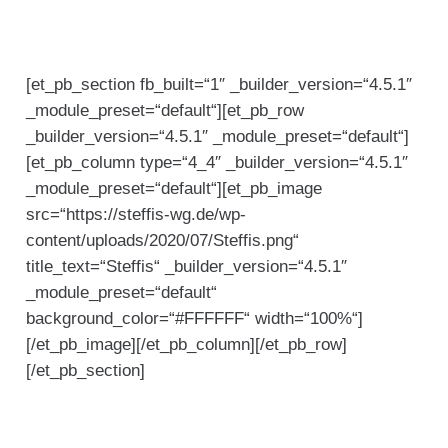
[et_pb_section fb_built=“1″ _builder_version=“4.5.1″
_module_preset=“default“][et_pb_row
_builder_version=“4.5.1″ _module_preset=“default“]
[et_pb_column type=“4_4″ _builder_version=“4.5.1″
_module_preset=“default“][et_pb_image
src=“https://steffis-wg.de/wp-
content/uploads/2020/07/Steffis.png“
title_text=“Steffis“ _builder_version=“4.5.1″
_module_preset=“default“
background_color=“#FFFFFF“ width=“100%“]
[/et_pb_image][/et_pb_column][/et_pb_row]
[/et_pb_section]